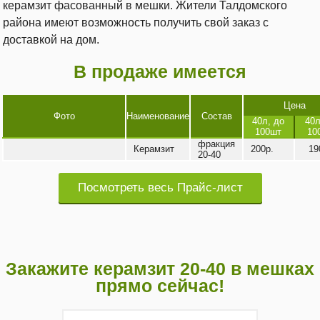
керамзит фасованный в мешки. Жители Талдомского
района имеют возможность получить свой заказ с
доставкой на дом.
В продаже имеется
Цена
Фото
Наименование
Состав
40л, до
40л
100шт
10
фракция
Керамзит
200р.
19
20-40
Посмотреть весь Прайс-лист
Закажите керамзит 20-40 в мешках
прямо сейчас!