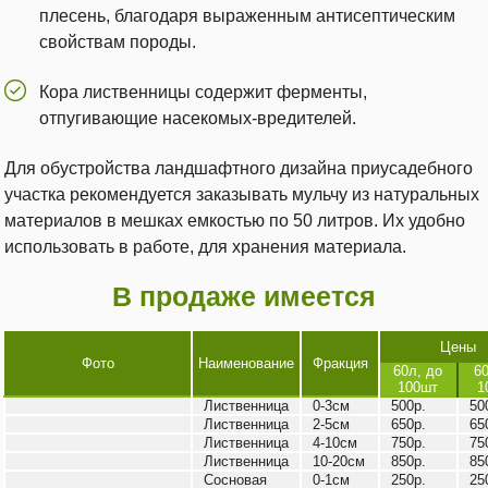
плесень, благодаря выраженным антисептическим
свойствам породы.
Кора лиственницы содержит ферменты,
отпугивающие насекомых-вредителей.
Для обустройства ландшафтного дизайна приусадебного
участка рекомендуется заказывать мульчу из натуральных
материалов в мешках емкостью по 50 литров. Их удобно
использовать в работе, для хранения материала.
В продаже имеется
Цены
Фото
Наименование
Фракция
60л, до
60
100шт
1
Лиственница
0-3см
500р.
50
Лиственница
2-5см
650р.
65
Лиственница
4-10см
750р.
75
Лиственница
10-20см
850р.
85
Сосновая
0-1см
250р.
25